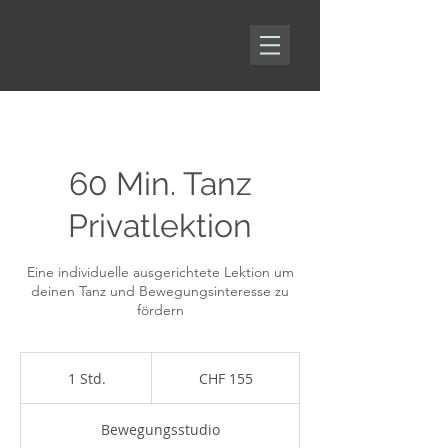
60 Min. Tanz
Privatlektion
Eine individuelle ausgerichtete Lektion um
deinen Tanz und Bewegungsinteresse zu
fördern
155
Schweizer
1 Std.
1
CHF 155
Franken
S
t
Bewegungsstudio
d