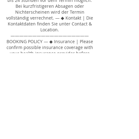
bis 24 Stunden vor dem Termin möglich.
Bei kurzfristigeren Absagen oder
Nichterscheinen wird der Termin
vollständig verrechnet. — ◆ Kontakt | Die
Kontaktdaten finden Sie unter Contact &
Location.
——————————————————
BOOKING POLICY — ◆ Insurance | Please
confirm possible insurance coverage with
your health insurance provider before
your appointment. ZSR Number: F177063
— ◆ Billing | Sessions are billed in 5-
minute units based on the actual
treatment time. The listed prices serve as
a guideline. — ◆ Payment | Invoices are
payable within 30 days. A CHF 30
reminder fee applies in case of late
payment. — ◆ Cancellation |
Appointments can be cancelled or
rescheduled up to 24 hours in advance.
After this time the appointment will be
charged in full. — ◆ Contact | Contact
details can be found in the Contact &